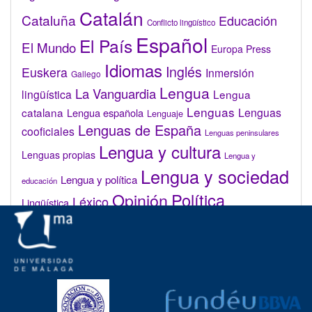
Catalán
Cataluña
Educación
Conflicto lingüístico
Español
El País
El Mundo
Europa Press
Idiomas
Inglés
Euskera
Inmersión
Gallego
Lengua
La Vanguardia
lingüística
Lengua
Lenguas
catalana
Lenguas
Lengua española
Lenguaje
Lenguas de España
cooficiales
Lenguas peninsulares
Lengua y cultura
Lenguas propias
Lengua y
Lengua y sociedad
Lengua y política
educación
Opinión
Política
Léxico
Lingüística
lingüística
Real Academia de la Lengua Española (RAE)
Valenciano
Administrar