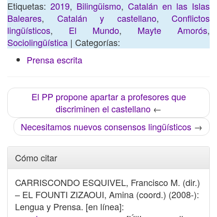
Etiquetas:
2019
,
Bilingüismo
,
Catalán en las Islas
Baleares
,
Catalán y castellano
,
Conflictos
lingüísticos
,
El Mundo
,
Mayte Amorós
,
Sociolingüística
| Categorías:
Prensa escrita
El PP propone apartar a profesores que
discriminen el castellano
←
Necesitamos nuevos consensos lingüísticos
→
Cómo citar
CARRISCONDO ESQUIVEL, Francisco M. (dir.)
– EL FOUNTI ZIZAOUI, Amina (coord.) (2008-):
Lengua y Prensa. [en línea]: