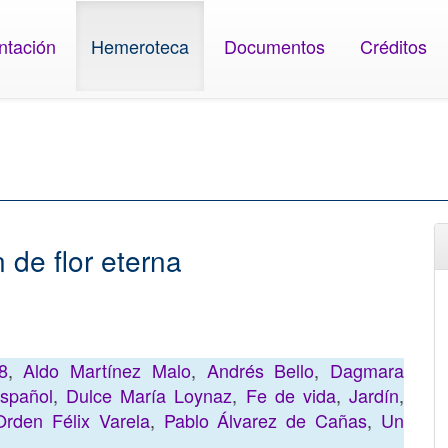
ntación
Hemeroteca
Documentos
Créditos
 de flor eterna
8
,
Aldo Martínez Malo
,
Andrés Bello
,
Dagmara
spañol
,
Dulce María Loynaz
,
Fe de vida
,
Jardín
,
Orden Félix Varela
,
Pablo Álvarez de Cañas
,
Un