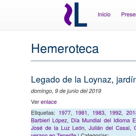
Inicio
Prese
Hemeroteca
Legado de la Loynaz, jardín
domingo, 9 de junio del 2019
Ver
enlace
Etiquetas:
1977
,
1981
,
1983
,
1992
,
201
Barbieri López
,
Día Mundial del Idioma E
José de la Luz León
,
Julián del Casal
,
verano en Tenerife
| Categorías: