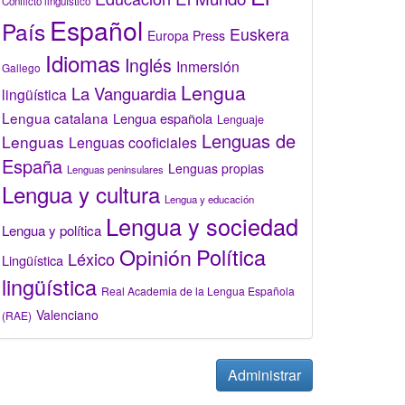
Conflicto lingüístico
Español
País
Euskera
Europa Press
Idiomas
Inglés
Inmersión
Gallego
Lengua
La Vanguardia
lingüística
Lengua catalana
Lengua española
Lenguaje
Lenguas de
Lenguas
Lenguas cooficiales
España
Lenguas propias
Lenguas peninsulares
Lengua y cultura
Lengua y educación
Lengua y sociedad
Lengua y política
Opinión
Política
Léxico
Lingüística
lingüística
Real Academia de la Lengua Española
Valenciano
(RAE)
Administrar