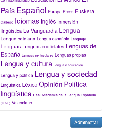
Conflicto lingüístico
Español
País
Euskera
Europa Press
Idiomas
Inglés
Inmersión
Gallego
Lengua
La Vanguardia
lingüística
Lengua catalana
Lengua española
Lenguaje
Lenguas de
Lenguas
Lenguas cooficiales
España
Lenguas propias
Lenguas peninsulares
Lengua y cultura
Lengua y educación
Lengua y sociedad
Lengua y política
Opinión
Política
Léxico
Lingüística
lingüística
Real Academia de la Lengua Española
Valenciano
(RAE)
Administrar