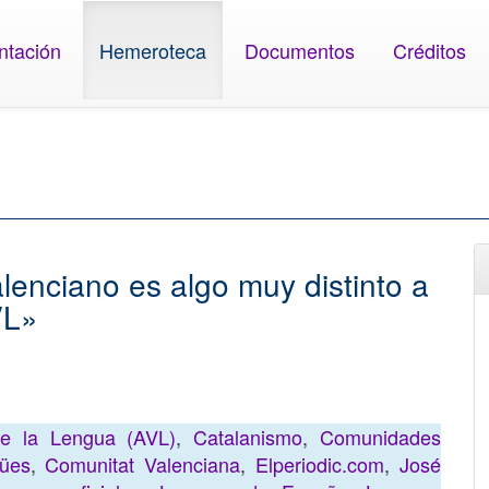
ntación
Hemeroteca
Documentos
Créditos
lenciano es algo muy distinto a
VL»
de la Lengua (AVL)
,
Catalanismo
,
Comunidades
gües
,
Comunitat Valenciana
,
Elperiodic.com
,
José