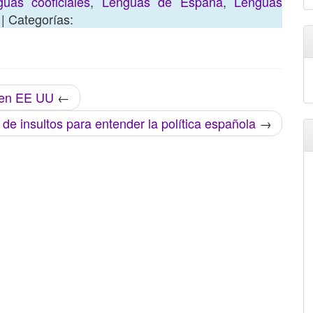
uas cooficiales
,
Lenguas de España
,
Lenguas
| Categorías:
a en EE UU
←
de insultos para entender la política española
→