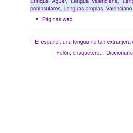
Enrique Aguar
,
Lengua valenciana
,
Leng
peninsulares
,
Lenguas propias
,
Valenciano
Páginas web
El español, una lengua no tan extranjer
Felón, chaquetero… Diccionario 