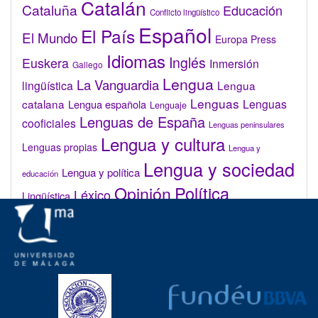
Catalán
Cataluña
Educación
Conflicto lingüístico
Español
El País
El Mundo
Europa Press
Idiomas
Inglés
Euskera
Inmersión
Gallego
Lengua
La Vanguardia
lingüística
Lengua
Lenguas
catalana
Lenguas
Lengua española
Lenguaje
Lenguas de España
cooficiales
Lenguas peninsulares
Lengua y cultura
Lenguas propias
Lengua y
Lengua y sociedad
Lengua y política
educación
Opinión
Política
Léxico
Lingüística
lingüística
Real Academia de la Lengua Española (RAE)
Valenciano
Administrar