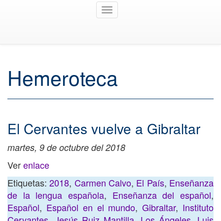
Toggle
navigation
Hemeroteca
El Cervantes vuelve a Gibraltar
martes, 9 de octubre del 2018
Ver
enlace
Etiquetas:
2018
,
Carmen Calvo
,
El País
,
Enseñanza
de la lengua española
,
Enseñanza del español
,
Español
,
Español en el mundo
,
Gibraltar
,
Instituto
Cervantes
,
Jesús Ruiz Mantilla
,
Los Ángeles
,
Luis