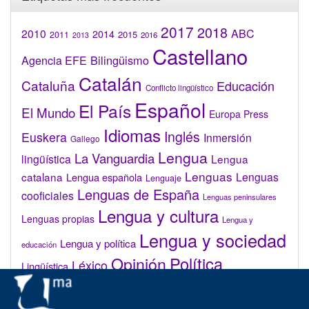
2017
2018
2010
ABC
2014
2015
2011
2016
2013
Castellano
Bilingüismo
Agencia EFE
Catalán
Cataluña
Educación
Conflicto lingüístico
Español
El País
El Mundo
Europa Press
Idiomas
Inglés
Euskera
Inmersión
Gallego
Lengua
La Vanguardia
lingüística
Lengua
Lenguas
catalana
Lenguas
Lengua española
Lenguaje
Lenguas de España
cooficiales
Lenguas peninsulares
Lengua y cultura
Lenguas propias
Lengua y
Lengua y sociedad
Lengua y política
educación
Opinión
Política
Léxico
Lingüística
lingüística
Real Academia de la Lengua Española (RAE)
Valenciano