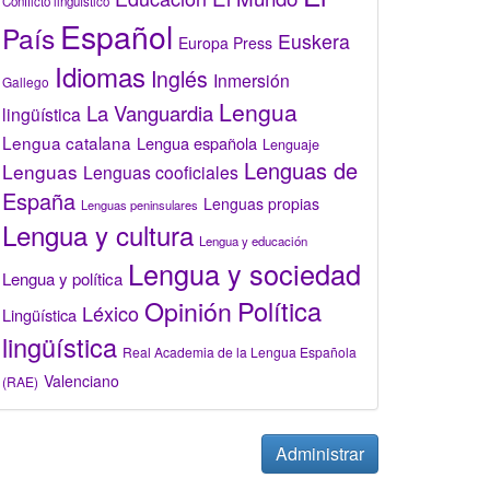
Conflicto lingüístico
Español
País
Euskera
Europa Press
Idiomas
Inglés
Inmersión
Gallego
Lengua
La Vanguardia
lingüística
Lengua catalana
Lengua española
Lenguaje
Lenguas de
Lenguas
Lenguas cooficiales
España
Lenguas propias
Lenguas peninsulares
Lengua y cultura
Lengua y educación
Lengua y sociedad
Lengua y política
Opinión
Política
Léxico
Lingüística
lingüística
Real Academia de la Lengua Española
Valenciano
(RAE)
Administrar