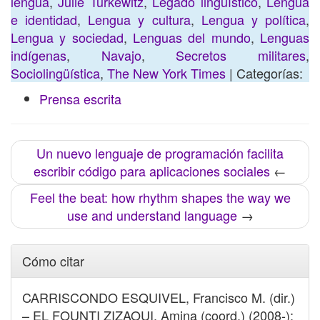
lengua
,
Julie Turkewitz
,
Legado lingüístico
,
Lengua
e identidad
,
Lengua y cultura
,
Lengua y política
,
Lengua y sociedad
,
Lenguas del mundo
,
Lenguas
indígenas
,
Navajo
,
Secretos militares
,
Sociolingüística
,
The New York Times
| Categorías:
Prensa escrita
Un nuevo lenguaje de programación facilita
escribir código para aplicaciones sociales
←
Feel the beat: how rhythm shapes the way we
use and understand language
→
Cómo citar
CARRISCONDO ESQUIVEL, Francisco M. (dir.)
– EL FOUNTI ZIZAOUI, Amina (coord.) (2008-):