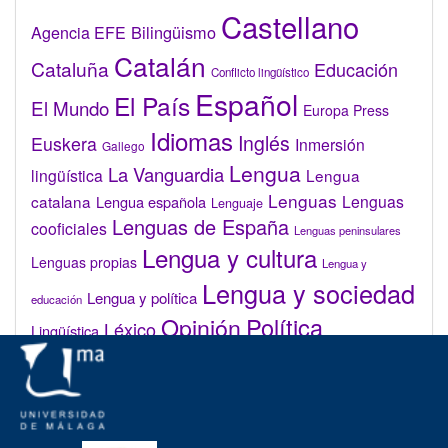
Castellano
Bilingüismo
Agencia EFE
Catalán
Cataluña
Educación
Conflicto lingüístico
Español
El País
El Mundo
Europa Press
Idiomas
Inglés
Euskera
Inmersión
Gallego
Lengua
La Vanguardia
lingüística
Lengua
Lenguas
catalana
Lenguas
Lengua española
Lenguaje
Lenguas de España
cooficiales
Lenguas peninsulares
Lengua y cultura
Lenguas propias
Lengua y
Lengua y sociedad
Lengua y política
educación
Opinión
Política
Léxico
Lingüística
lingüística
Real Academia de la Lengua Española (RAE)
Valenciano