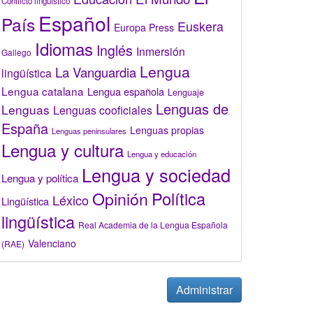
Conflicto lingüístico
Español
País
Euskera
Europa Press
Idiomas
Inglés
Inmersión
Gallego
Lengua
La Vanguardia
lingüística
Lengua catalana
Lengua española
Lenguaje
Lenguas de
Lenguas
Lenguas cooficiales
España
Lenguas propias
Lenguas peninsulares
Lengua y cultura
Lengua y educación
Lengua y sociedad
Lengua y política
Opinión
Política
Léxico
Lingüística
lingüística
Real Academia de la Lengua Española
Valenciano
(RAE)
Administrar