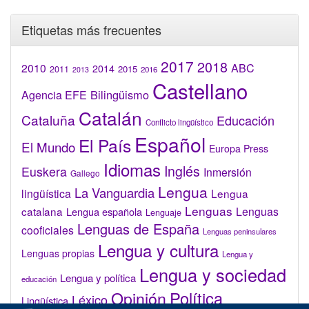
Etiquetas más frecuentes
2017
2018
2010
ABC
2014
2015
2011
2016
2013
Castellano
Bilingüismo
Agencia EFE
Catalán
Cataluña
Educación
Conflicto lingüístico
Español
El País
El Mundo
Europa Press
Idiomas
Inglés
Euskera
Inmersión
Gallego
Lengua
La Vanguardia
lingüística
Lengua
Lenguas
catalana
Lenguas
Lengua española
Lenguaje
Lenguas de España
cooficiales
Lenguas peninsulares
Lengua y cultura
Lenguas propias
Lengua y
Lengua y sociedad
Lengua y política
educación
Opinión
Política
Léxico
Lingüística