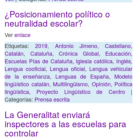
¿Posicionamiento político o
neutralidad escolar?
Ver
enlace
Etiquetas:
2019
,
Antonio Jimeno
,
Castellano
,
Catalán
,
Cataluña
,
Crónica Global
,
Educación
,
Escuelas Pías de Cataluña
,
Iglesia católica
,
Inglés
,
Lengua cooficial
,
Lengua oficial
,
Lengua vehicular
de la enseñanza
,
Lenguas de España
,
Modelo
lingüístico catalán
,
Multilingüismo
,
Opinión
,
Política
lingüística
,
Proyecto Lingüístico de Centro
|
Categorías:
Prensa escrita
La Generalitat enviará
inspectores a las escuelas para
controlar