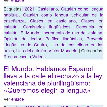
Ver
enlace
Etiquetas:
2021
,
Castellano
,
Catalán como lengua
habitual
,
Catalán como lengua vehicular de la
enseñanza
,
Clases en castellano
,
Clases en
catalán
,
Comisarios lingüísticos
,
Docencia en
catalán
,
El Mundo
,
Incremento de uso del catalán
,
Opinión del lector
,
Política lingüística
,
Proyecto
Lingüístico de Centro
,
Uso del castellano en las
aulas
,
Uso del catalán
,
Víctor Mondelo
| Categorías:
Prensa escrita
,
Vídeos
El Mundo: Hablamos Español
lleva a la calle el rechazo a la ley
valenciana de plurilingüismo:
«Queremos elegir la lengua»
Ver
enlace