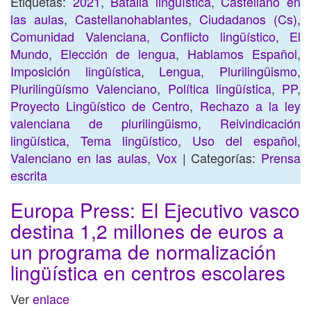
Etiquetas:
2021
,
Batalla lingüística
,
Castellano en
las aulas
,
Castellanohablantes
,
Ciudadanos (Cs)
,
Comunidad Valenciana
,
Conflicto lingüístico
,
El
Mundo
,
Elección de lengua
,
Hablamos Español
,
Imposición lingüística
,
Lengua
,
Plurilingüismo
,
Plurilingüísmo Valenciano
,
Política lingüística
,
PP
,
Proyecto Lingüístico de Centro
,
Rechazo a la ley
valenciana de plurilingüismo
,
Reivindicación
lingüística
,
Tema lingüístico
,
Uso del español
,
Valenciano en las aulas
,
Vox
| Categorías:
Prensa
escrita
Europa Press: El Ejecutivo vasco
destina 1,2 millones de euros a
un programa de normalización
lingüística en centros escolares
Ver
enlace