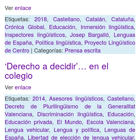
Ver
enlace
Etiquetas:
2018
,
Castellano
,
Catalán
,
Cataluña
,
Crónica Global
,
Educación
,
Inmersión lingüística
,
Inspectores lingüísticos
,
Josep Bargalló
,
Lenguas
de España
,
Política lingüística
,
Proyecto Lingüístico
de Centro
| Categorías:
Prensa escrita
‘Derecho a decidir’… en el
colegio
Ver
enlace
Etiquetas:
2014
,
Asesores lingüísticos
,
Castellano
,
Decreto de Plurilingüismo de la Generalitat
Valenciana
,
Discriminación lingüística
,
Educación
,
Educación privada
,
El Mundo
,
Escola Valenciana
,
Lengua vehicular
,
Lengua y política
,
Lenguas de
España
,
Libertad de elección de lengua vehicular
,