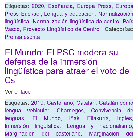
Etiquetas:
2020
,
Eseñanza
,
Europa Press
,
Europa
Press Euskadi
,
Lengua y educación
,
Normalización
lingüística
,
Normalización lingüística de centro
,
País
Vasco
,
Proyecto Lingüístico de Centro
| Categorías:
Prensa escrita
El Mundo: El PSC modera su
defensa de la inmersión
lingüística para atraer el voto de
Cs
Ver
enlace
Etiquetas:
2019
,
Castellano
,
Catalán
,
Catalán como
lengua vehicular
,
Charnegos
,
Convivencia de
lenguas
,
El Mundo
,
Iñaki Ellakuría
,
Inglés
,
Inmersión lingüística
,
Lengua y nacionalismo
,
Marginación del castellano
,
Marginación del