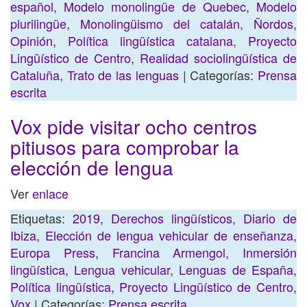
español
,
Modelo monolingüe de Quebec
,
Modelo
plurilingüe
,
Monolingüismo del catalán
,
Ñordos
,
Opinión
,
Política lingüística catalana
,
Proyecto
Lingüístico de Centro
,
Realidad sociolingüística de
Cataluña
,
Trato de las lenguas
| Categorías:
Prensa
escrita
Vox pide visitar ocho centros
pitiusos para comprobar la
elección de lengua
Ver
enlace
Etiquetas:
2019
,
Derechos lingüísticos
,
Diario de
Ibiza
,
Elección de lengua vehicular de enseñanza
,
Europa Press
,
Francina Armengol
,
Inmersión
lingüística
,
Lengua vehicular
,
Lenguas de España
,
Política lingüística
,
Proyecto Lingüístico de Centro
,
Vox
| Categorías:
Prensa escrita