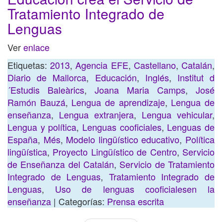
Tratamiento Integrado de
Lenguas
Ver
enlace
Etiquetas:
2013
,
Agencia EFE
,
Castellano
,
Catalán
,
Diario de Mallorca
,
Educación
,
Inglés
,
Institut d
´Estudis Baleàrics
,
Joana Maria Camps
,
José
Ramón Bauzá
,
Lengua de aprendizaje
,
Lengua de
enseñanza
,
Lengua extranjera
,
Lengua vehicular
,
Lengua y política
,
Lenguas cooficiales
,
Lenguas de
España
,
Més
,
Modelo lingüístico educativo
,
Política
lingüística
,
Proyecto Lingüístico de Centro
,
Servicio
de Enseñanza del Catalán
,
Servicio de Tratamiento
Integrado de Lenguas
,
Tratamiento Integrado de
Lenguas
,
Uso de lenguas cooficialesen la
enseñanza
| Categorías:
Prensa escrita