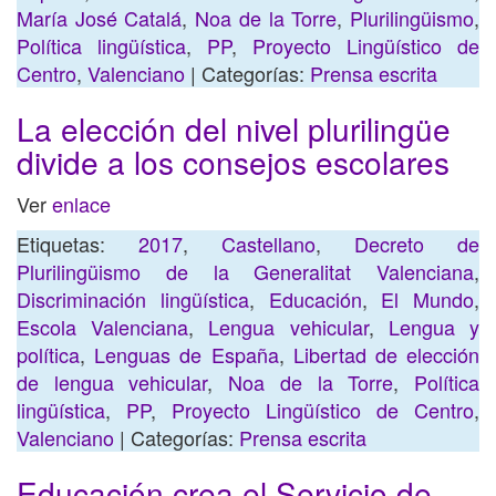
María José Catalá
,
Noa de la Torre
,
Plurilingüismo
,
Política lingüística
,
PP
,
Proyecto Lingüístico de
Centro
,
Valenciano
| Categorías:
Prensa escrita
La elección del nivel plurilingüe
divide a los consejos escolares
Ver
enlace
Etiquetas:
2017
,
Castellano
,
Decreto de
Plurilingüismo de la Generalitat Valenciana
,
Discriminación lingüística
,
Educación
,
El Mundo
,
Escola Valenciana
,
Lengua vehicular
,
Lengua y
política
,
Lenguas de España
,
Libertad de elección
de lengua vehicular
,
Noa de la Torre
,
Política
lingüística
,
PP
,
Proyecto Lingüístico de Centro
,
Valenciano
| Categorías:
Prensa escrita
Educación crea el Servicio de