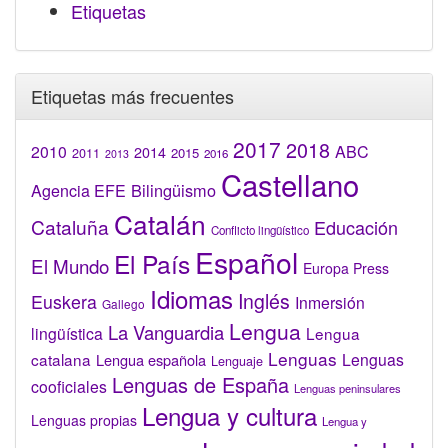
Etiquetas
Etiquetas más frecuentes
2017
2018
2010
ABC
2014
2015
2011
2016
2013
Castellano
Bilingüismo
Agencia EFE
Catalán
Cataluña
Educación
Conflicto lingüístico
Español
El País
El Mundo
Europa Press
Idiomas
Inglés
Euskera
Inmersión
Gallego
Lengua
La Vanguardia
lingüística
Lengua
Lenguas
catalana
Lenguas
Lengua española
Lenguaje
Lenguas de España
cooficiales
Lenguas peninsulares
Lengua y cultura
Lenguas propias
Lengua y