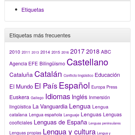
Etiquetas
Etiquetas más frecuentes
2017
2018
2010
ABC
2014
2015
2011
2016
2013
Castellano
Bilingüismo
Agencia EFE
Catalán
Cataluña
Educación
Conflicto lingüístico
Español
El País
El Mundo
Europa Press
Idiomas
Inglés
Euskera
Inmersión
Gallego
Lengua
La Vanguardia
lingüística
Lengua
Lenguas
catalana
Lenguas
Lengua española
Lenguaje
Lenguas de España
cooficiales
Lenguas peninsulares
Lengua y cultura
Lenguas propias
Lengua y