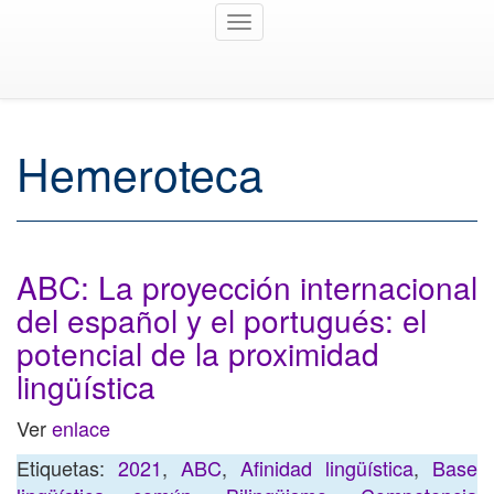
Toggle
navigation
Hemeroteca
ABC: La proyección internacional
del español y el portugués: el
potencial de la proximidad
lingüística
Ver
enlace
Etiquetas:
2021
,
ABC
,
Afinidad lingüística
,
Base