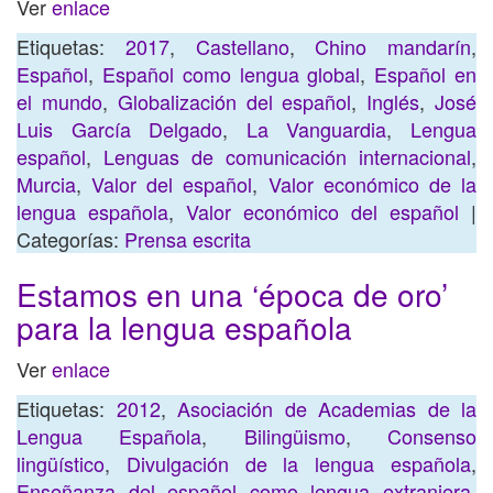
Ver
enlace
Etiquetas:
2017
,
Castellano
,
Chino mandarín
,
Español
,
Español como lengua global
,
Español en
el mundo
,
Globalización del español
,
Inglés
,
José
Luis García Delgado
,
La Vanguardia
,
Lengua
español
,
Lenguas de comunicación internacional
,
Murcia
,
Valor del español
,
Valor económico de la
lengua española
,
Valor económico del español
|
Categorías:
Prensa escrita
Estamos en una ‘época de oro’
para la lengua española
Ver
enlace
Etiquetas:
2012
,
Asociación de Academias de la
Lengua Española
,
Bilingüismo
,
Consenso
lingüístico
,
Divulgación de la lengua española
,
Enseñanza del español como lengua extranjera
,