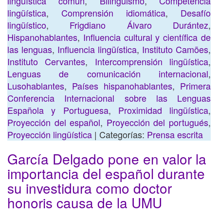
lingüística común
,
Bilingüismo
,
Competencia
lingüística
,
Comprensión idiomática
,
Desafío
lingüístico
,
Frigdiano Álvaro Durántez
,
Hispanohablantes
,
Influencia cultural y científica de
las lenguas
,
Influencia lingüística
,
Instituto Camões
,
Instituto Cervantes
,
Intercomprensión lingüística
,
Lenguas de comunicación internacional
,
Lusohablantes
,
Países hispanohablantes
,
Primera
Conferencia Internacional sobre las Lenguas
Española y Portuguesa
,
Proximidad lingüística
,
Proyección del español
,
Proyección del portugués
,
Proyección lingüística
| Categorías:
Prensa escrita
García Delgado pone en valor la
importancia del español durante
su investidura como doctor
honoris causa de la UMU