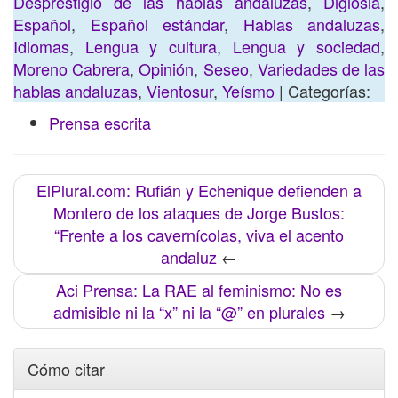
Desprestigio de las hablas andaluzas
,
Diglosia
,
Español
,
Español estándar
,
Hablas andaluzas
,
Idiomas
,
Lengua y cultura
,
Lengua y sociedad
,
Moreno Cabrera
,
Opinión
,
Seseo
,
Variedades de las
hablas andaluzas
,
Vientosur
,
Yeísmo
| Categorías:
Prensa escrita
ElPlural.com: Rufián y Echenique defienden a
Montero de los ataques de Jorge Bustos:
“Frente a los cavernícolas, viva el acento
andaluz
←
Aci Prensa: La RAE al feminismo: No es
admisible ni la “x” ni la “@” en plurales
→
Cómo citar