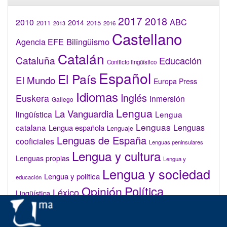
2017
2018
2010
ABC
2014
2015
2011
2016
2013
Castellano
Bilingüismo
Agencia EFE
Catalán
Cataluña
Educación
Conflicto lingüístico
Español
El País
El Mundo
Europa Press
Idiomas
Inglés
Euskera
Inmersión
Gallego
Lengua
La Vanguardia
lingüística
Lengua
Lenguas
catalana
Lenguas
Lengua española
Lenguaje
Lenguas de España
cooficiales
Lenguas peninsulares
Lengua y cultura
Lenguas propias
Lengua y
Lengua y sociedad
Lengua y política
educación
Opinión
Política
Léxico
Lingüística
lingüística
Real Academia de la Lengua Española (RAE)
Valenciano